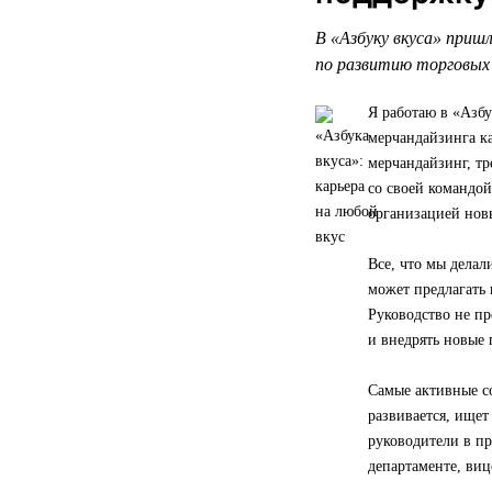
В «Азбуку вкуса» пришл
по развитию торговых
Я работаю в «Азбу
мерчандайзинга ка
мерчандайзинг, тр
со своей командо
организацией нов
Все, что мы делал
может предлагать 
Руководство не пр
и внедрять новые 
Самые активные с
развивается, ищет
руководители в п
департаменте, виц