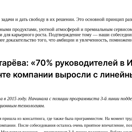
задачи и дать свободу в их решении. Это основной принцип ра
нными продуктами, уютной атмосферой и премиальным сервисом. 
и для карьерного роста. Подтверждение тому — наши собеседник
ее доказательство того, что амбиции и увлеченность, помножен
арёва: «70% руководителей в 
те компании выросли с линейн
а в 2015 году. Начинала с позиции программиста 3-й линии подд
ционным технологиям.
я пришла из консалтинга, где также была программистом. На момент тру
омпании. После собеседования осталось очень приятное впечатление, по