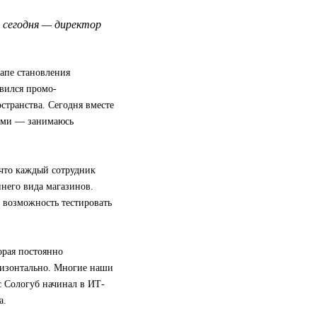
, сегодня — директор
апе становления
авился промо-
странства. Сегодня вместе
ами — занимаюсь
, что каждый сотрудник
него вида магазинов.
т возможность тестировать
орая постоянно
оризонтально. Многие наши
 Сологуб начинал в ИТ-
а.