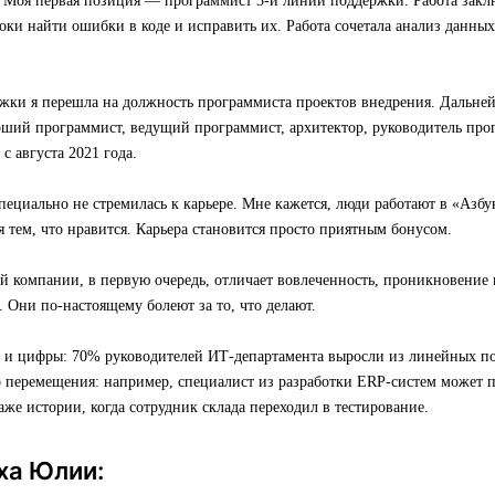
а. Моя первая позиция — программист 3-й линии поддержки. Работа закл
роки найти ошибки в коде и исправить их. Работа сочетала анализ данны
жки я перешла на должность программиста проектов внедрения. Дальне
рший программист, ведущий программист, архитектор, руководитель про
с августа 2021 года.
специально не стремилась к карьере. Мне кажется, люди работают в «Азбук
я тем, что нравится. Карьера становится просто приятным бонусом.
й компании, в первую очередь, отличает вовлеченность, проникновение 
. Они по-настоящему болеют за то, что делают.
 и цифры: 70% руководителей ИТ-департамента выросли из линейных п
о перемещения: например, специалист из разработки ERP-систем может 
даже истории, когда сотрудник склада переходил в тестирование.
ха Юлии: