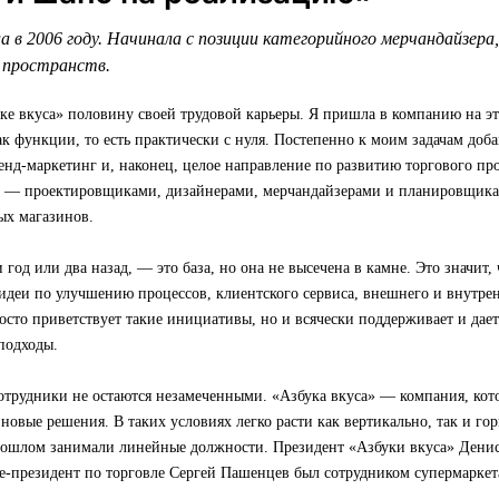
а в 2006 году. Начинала с позиции категорийного мерчандайзера
 пространств.
ке вкуса» половину своей трудовой карьеры. Я пришла в компанию на эт
к функции, то есть практически с нуля. Постепенно к моим задачам доб
енд-маркетинг и, наконец, целое направление по развитию торгового про
й — проектировщиками, дизайнерами, мерчандайзерами и планировщик
ых магазинов.
и год или два назад, — это база, но она не высечена в камне. Это значит
идеи по улучшению процессов, клиентского сервиса, внешнего и внутрен
осто приветствует такие инициативы, но и всячески поддерживает и дае
подходы.
отрудники не остаются незамеченными. «Азбука вкуса» — компания, кот
 новые решения. В таких условиях легко расти как вертикально, так и г
рошлом занимали линейные должности. Президент «Азбуки вкуса» Денис
е-президент по торговле Сергей Пашенцев был сотрудником супермаркет