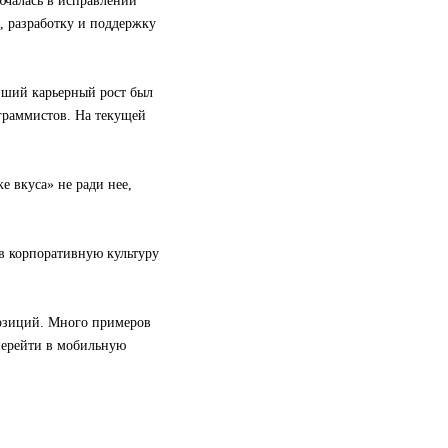
ючалась в исправлении
х, разработку и поддержку
йший карьерный рост был
граммистов. На текущей
е вкуса» не ради нее,
в корпоративную культуру
озиций. Много примеров
перейти в мобильную