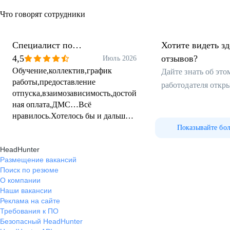
Что говорят сотрудники
Специалист по
Хотите видеть з
сопровождению договоров
4,5
отзывов?
Июль 2026
Обучение,коллектив,график
Дайте знать об эт
работы,предоставление
работодателя откр
отпуска,взаимозависимость,достой
ная оплата,ДМС…Всё
нравилось.Хотелось бы и дальше
продолжить там работать!
Показывайте бо
HeadHunter
Размещение вакансий
Поиск по резюме
О компании
Наши вакансии
Реклама на сайте
Требования к ПО
Безопасный HeadHunter