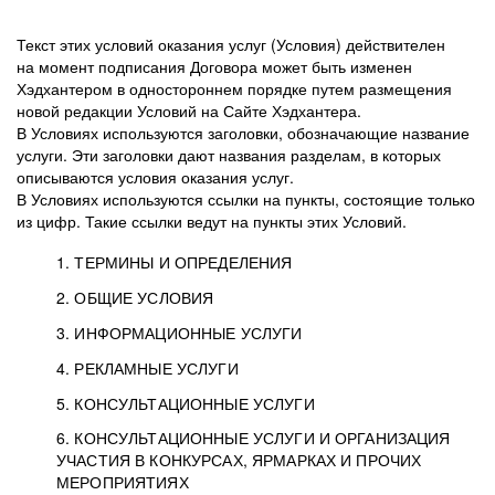
Текст этих условий оказания услуг (Условия) действителен
на момент подписания Договора может быть изменен
Хэдхантером в одностороннем порядке путем размещения
новой редакции Условий на Сайте Хэдхантера.
В Условиях используются заголовки, обозначающие название
услуги. Эти заголовки дают названия разделам, в которых
описываются условия оказания услуг.
В Условиях используются ссылки на пункты, состоящие только
из цифр. Такие ссылки ведут на пункты этих Условий.
1. ТЕРМИНЫ И ОПРЕДЕЛЕНИЯ
2. ОБЩИЕ УСЛОВИЯ
3. ИНФОРМАЦИОННЫЕ УСЛУГИ
1.1. Хэдхантер, или
Хэдхантер, ООО
4. РЕКЛАМНЫЕ УСЛУГИ
HeadHunter, или
«Хэдхантер», ИНН
2.1. Типы и статусы регистрации
5. КОНСУЛЬТАЦИОННЫЕ УСЛУГИ
Исполнитель
7718620740, адрес:
Типы регистрации
3.1. Предоставление доступа к базе данных
2.2. Активация услуг
6. КОНСУЛЬТАЦИОННЫЕ УСЛУГИ И ОРГАНИЗАЦИЯ
125047, г. Москва,
резюме с предложениями Соискателей
Описание и активация
УЧАСТИЯ В КОНКУРСАХ, ЯРМАРКАХ И ПРОЧИХ
2.1.1. Заказчику может быть присвоен один
4.0. Общие условия оказания рекламных услуг
внутригородская
о трудоустройстве с возможностью просмотра
МЕРОПРИЯТИЯХ
из Типов регистраций.
территория
4.0.1. Хэдхантер оказывает Заказчику услугу