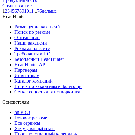
Продуктивность
Саморазвитие
1
2
3
4
5
6
7
8
9
10
11
...
76
дальше
HeadHunter
Размещение вакансий
Поиск по резюме
О компании
Наши вакансии
Реклама на сайте
Требования к ПО
Безопасный HeadHunter
HeadHunter API
Партнерам
Инвесторам
Каталог компаний
Поиск по вакансиям в Залегощи
Сетка: соцсеть для нетворкинга
Соискателям
hh PRO
Готовое резюме
Все сервисы
Хочу у вас работать
Производственный календарь