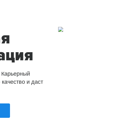
ая
ация
 Карьерный
о качество и даст