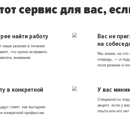
тот сервис для вас, есл
трее найти работу
Вас не при
на собесед
т ваше резюме в течение
ажет, что нужно исправить
Мы знаем, на что
ривлечь внимание
очередь, — и под
поля резюме и по
ту в конкретной
У вас мини
Специалисты подс
акцент, если у в
адут совет, как выгоднее
опыта или его нет
ля конкретной профессии.