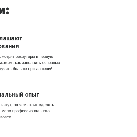
и:
глашают
ования
 смотрят рекрутеры в первую
скажем, как заполнить основные
лучить больше приглашений.
мальный опыт
кажут, на чём стоит сделать
ас мало профессионального
 вовсе.