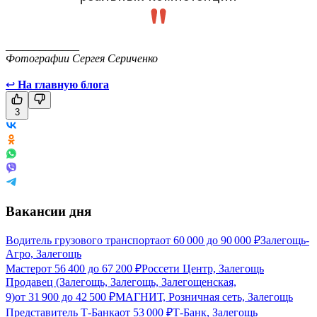
_____________
Фотографии Сергея Сериченко
↩
На главную блога
3
Вакансии дня
Водитель грузового транспорта
от
60 000
до
90 000
₽
Залегощь-
Агро, Залегощь
Мастер
от
56 400
до
67 200
₽
Россети Центр, Залегощь
Продавец (Залегощь, Залегощь, Залегощенская,
9)
от
31 900
до
42 500
₽
МАГНИТ, Розничная сеть, Залегощь
Представитель Т-Банка
от
53 000
₽
Т-Банк, Залегощь