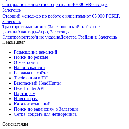
Специалист контактного центра
от
40 000
₽
Вестэйдж,
Залегощь
Старший менеджер по работе с клиентами
от
65 900
₽
СБЕР,
Залегощь
Тракторист-машинист (Залегощенский р-н)
з/п не
указана
Авангард-Агро, Залегощь
Электромонтер
з/п не указана
Деметра Трейдинг, Залегощь
HeadHunter
Размещение вакансий
Поиск по резюме
О компании
Наши вакансии
Реклама на сайте
Требования к ПО
Безопасный HeadHunter
HeadHunter API
Партнерам
Инвесторам
Каталог компаний
Поиск по вакансиям в Залегощи
Сетка: соцсеть для нетворкинга
Соискателям