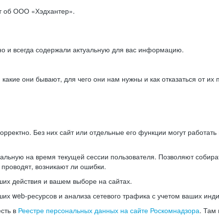
ет об ООО «Хэдхантер».
но и всегда содержали актуальную для вас информацию.
акие они бывают, для чего они нам нужны и как отказаться от их 
рректно. Без них сайт или отдельные его функции могут работат
альную на время текущей сессии пользователя. Позволяют собира
 проводят, возникают ли ошибки.
их действия и вашем выборе на сайтах.
х web-ресурсов и анализа сетевого трафика с учетом ваших инд
есть в
Реестре персональных данных на сайте Роскомнадзора
. Там