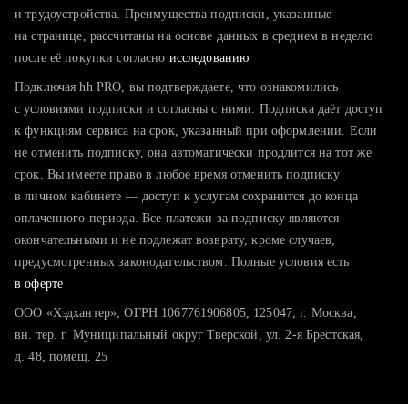
тратите много времени на поиск и вручную поднимаете
и трудоустройства. Преимущества подписки, указанные
резюме
на странице, рассчитаны на основе данных в среднем в неделю
после её покупки согласно
хотите сравнить себя с конкурентами и оценить шансы
исследованию
Подключая hh PRO, вы подтверждаете, что ознакомились
с условиями подписки и согласны с ними. Подписка даёт доступ
к функциям сервиса на срок, указанный при оформлении. Если
не отменить подписку, она автоматически продлится на тот же
срок. Вы имеете право в любое время отменить подписку
в личном кабинете — доступ к услугам сохранится до конца
оплаченного периода. Все платежи за подписку являются
окончательными и не подлежат возврату, кроме случаев,
предусмотренных законодательством. Полные условия есть
в оферте
ООО «Хэдхантер», ОГРН 1067761906805, 125047, г. Москва,
вн. тер. г. Муниципальный округ Тверской, ул. 2-я Брестская,
д. 48, помещ. 25